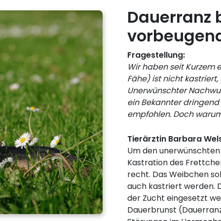
Dauerranz b
vorbeugende
Fragestellung:
Wir haben seit Kurzem 
Fähe) ist nicht kastrier
Unerwünschter Nachwuch
ein Bekannter dringend
empfohlen. Doch warum 
Tierärztin Barbara Wel
Um den unerwünschten N
Kastration des Frettchen
recht. Das Weibchen sol
auch kastriert werden. 
der Zucht eingesetzt we
Dauerbrunst (Dauerran