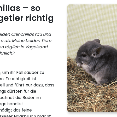
illas – so
etier richtig
beiden Chinchillas rau und
e ab. Meine beiden Tiere
n täglich in Vogelsand
hnlich?
um ihr Fell sauber zu
. Feuchtigkeit ist
ell und führt nur dazu, dass
ngs dürften für die
rechnet die Bäder im
gelsand ist
hädigt das feine
t. Dieser Haarbruch macht