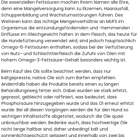
Die essenziellen Fettsäuren machen ihrem Namen alle Ehre,
denn eine Mangelversorgung kann zu Ekzemen, Haarausfall,
Schuppenbildung und Wachstumsstörungen führen. Des
Weiteren kann das richtige Mengenverhältnis an MUFS im
Organismus die entzündungsfördernden und -hemmenden
Einflüsse im Gleichgewicht halten. In dem Fleisch, das heute fü
die Hundefütterung verwendet wird, sind jedoch hauptsächlich
Omega-6-Fettsäuren enthalten, sodass bei der Verfütterung
von Nutz- und Schlachttierfleisch die Zufuhr von Ölen mit
hohem Omega-3-Fettsäure-Gehalt besonders wichtig ist.
Beim Kauf des Öls sollte beachtet werden, dass nur
kaltgepresste, native Öle sich zum Barfen empfehlen.
Andernfalls haben die Produkte bereits einen zu langen
Behandlungsweg hinter sich. Dabei wurden sie stark erhitzt,
gepresst, gebleicht oder raffiniert, was bedeutet, dass
Phosphorsäure hinzugegeben wurde und das Öl erneut erhitzt
wurde. Bei all diesen Vorgängen werden die für den Hund so
wichtigen Inhaltsstoffe abgetötet, wodurch die Öle quasi
unbrauchbar werden. Bedenke auch, dass hochwertige Öle
nicht lange haltbar sind, daher unbedingt kalt und
sonnenlichtgeschützt gelagert und innerhalb von zwei bis